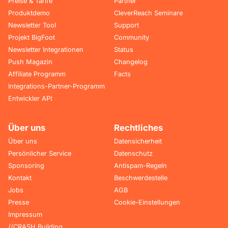
Preise & Tarife
Partner
Produktdemo
CleverReach Seminare
Newsletter Tool
Support
Projekt BigFoot
Community
Newsletter Integrationen
Status
Push Magazin
Changelog
Affiliate Programm
Facts
Integrations-Partner-Programm
Entwickler API
Über uns
Rechtliches
Über uns
Datensicherheit
Persönlicher Service
Datenschutz
Sponsoring
Antispam-Regeln
Kontakt
Beschwerdestelle
Jobs
AGB
Presse
Cookie-Einstellungen
Impressum
//CRASH Building