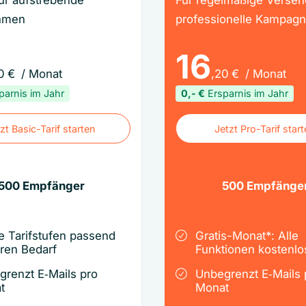
für aufstrebende
Für regelmäßige Versen
hmen
professionelle Kampag
16
0
€
/ Monat
,20
€
/ Monat
parnis im Jahr
0,-
€
Ersparnis im Jahr
zt Basic-Tarif starten
Jetzt Pro-Tarif star
zt Basic-Tarif starten
Jetzt Pro-Tarif star
500
Empfänger
500
Empfänge
e Tarifstufen passend
Gratis-Monat*: Alle
hren Bedarf
Funktionen kostenlo
grenzt E‑Mails pro
Unbegrenzt E‑Mails 
t
Monat