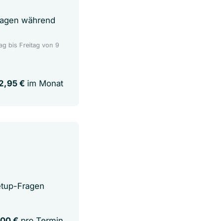
fragen während
ag bis Freitag von 9
2,95 €
im Monat
etup-Fragen
00 €
pro Termin