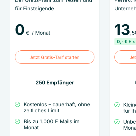
Der Gratis-Tarif zum Testen und
Perfekt 
für Einsteigende
Unterne
0
13
€
/ Monat
,5
0,-
€
Ers
Jetzt Gratis-Tarif starten
Jet
Jetzt Gratis-Tarif starten
Jet
250 Empfänger
Kostenlos – dauerhaft, ohne
Klein
zeitliches Limit
für I
Bis zu 1.000 E‑Mails im
Unbe
Monat
Mona