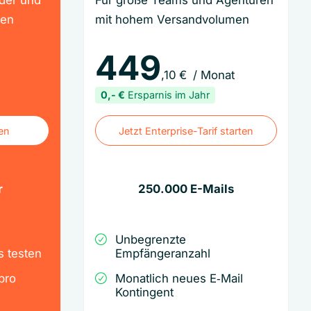
der und
Für große Teams und Agenturen
nen
mit hohem Versandvolumen
449
,10
€
/ Monat
0,-
€
Ersparnis im Jahr
ten
Jetzt Enterprise-Tarif starten
ten
Jetzt Enterprise-Tarif starten
r
250.000
E-Mails
Unbegrenzte
s testen
Empfängeranzahl
pro
Monatlich neues E‑Mail
Kontingent