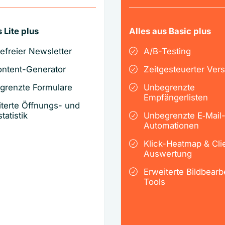
 Lite plus
Alles aus Basic plus
efreier Newsletter
A/B-Testing
ontent-Generator
Zeitgesteuerter Ver
grenzte Formulare
Unbegrenzte
Empfängerlisten
terte Öffnungs- und
tatistik
Unbegrenzte E‑Mail
Automationen
Klick-Heatmap & Cli
Auswertung
Erweiterte Bildbearb
Tools