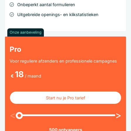
Onbeperkt aantal formulieren
Uitgebreide openings- en klikstatistieken
Onze aanbeveling
Pro
Voor reguliere afzenders en professionele campagnes
18
€
/ maand
Start nu je Pro tarief
Start nu je Pro tarief
<
>
500
ontvangers