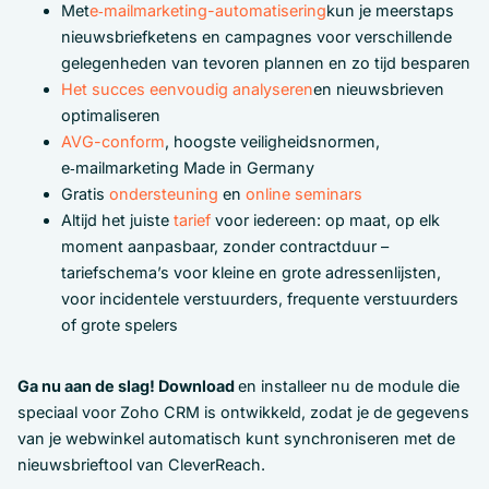
Met
e‑mailmarketing-automatisering
kun je meerstaps
nieuwsbriefketens en campagnes voor verschillende
gelegenheden van tevoren plannen en zo tijd besparen
Het succes eenvoudig analyseren
en nieuwsbrieven
optimaliseren
AVG-conform
, hoogste veiligheidsnormen,
e‑mailmarketing Made in Germany
Gratis
ondersteuning
en
online seminars
Altijd het juiste
tarief
voor iedereen: op maat, op elk
moment aanpasbaar, zonder contractduur –
tariefschema’s voor kleine en grote adressenlijsten,
voor incidentele verstuurders, frequente verstuurders
of grote spelers
Ga nu aan de slag! Download
en installeer nu de module die
speciaal voor Zoho CRM is ontwikkeld, zodat je de gegevens
van je webwinkel automatisch kunt synchroniseren met de
nieuwsbrieftool van CleverReach.