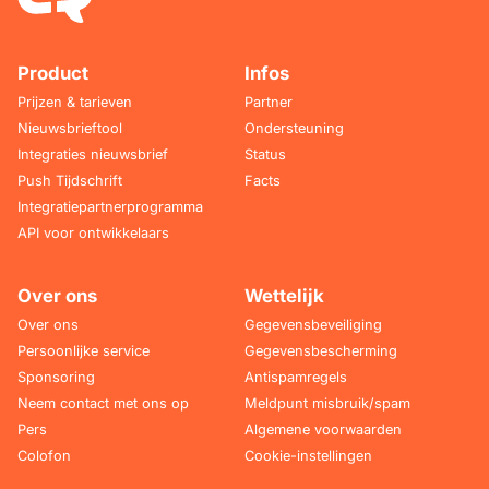
Product
Infos
Prijzen & tarieven
Partner
Nieuwsbrieftool
Ondersteuning
Integraties nieuwsbrief
Status
Push Tijdschrift
Facts
Integratiepartnerprogramma
API voor ontwikkelaars
Over ons
Wettelijk
Over ons
Gegevensbeveiliging
Persoonlijke service
Gegevensbescherming
Sponsoring
Antispamregels
Neem contact met ons op
Meldpunt misbruik/spam
Pers
Algemene voorwaarden
Colofon
Cookie-instellingen