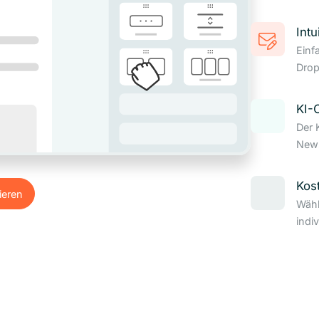
Intu
Einf
Drop
KI-
Der 
News
Kos
ieren
Wähl
ieren
indi