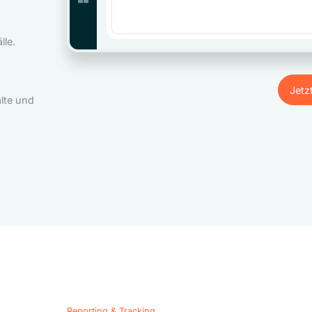
le.
Jetz
lte und
Jetz
Reporting & Tracking