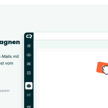
pagnen
‑Mails mit
öst vom
nserem