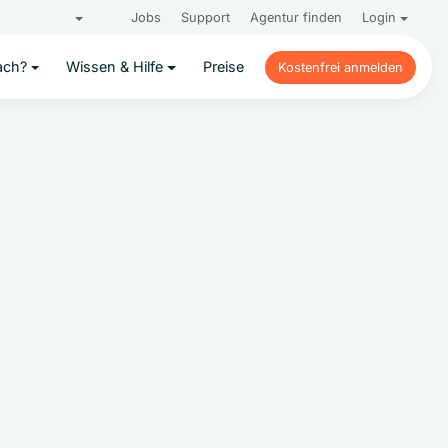
Jobs
Support
Agentur finden
Login
ach?
Wissen & Hilfe
Preise
Kostenfrei anmelden
Kostenfrei anmelden