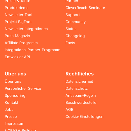
Preise & Tarife
Partner
Produktdemo
CleverReach Seminare
Newsletter Tool
Support
Projekt BigFoot
Community
Newsletter Integrationen
Status
Push Magazin
Changelog
Affiliate Programm
Facts
Integrations-Partner-Programm
Entwickler API
Über uns
Rechtliches
Über uns
Datensicherheit
Persönlicher Service
Datenschutz
Sponsoring
Antispam-Regeln
Kontakt
Beschwerdestelle
Jobs
AGB
Presse
Cookie-Einstellungen
Impressum
//CRASH Building