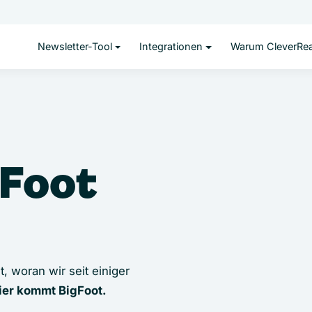
Newsletter-Tool
Integrationen
Warum CleverRe
gFoot
 woran wir seit einiger
ier kommt BigFoot.