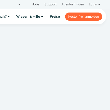
Jobs
Support
Agentur finden
Login
ach?
Wissen & Hilfe
Preise
Kostenfrei anmelden
Kostenfrei anmelden