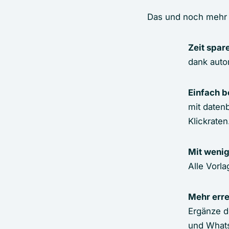
Das und noch mehr so
Zeit spar
dank auto
Einfach b
mit daten
Klickraten
Mit wenig
Alle Vorla
Mehr err
Ergänze d
und What