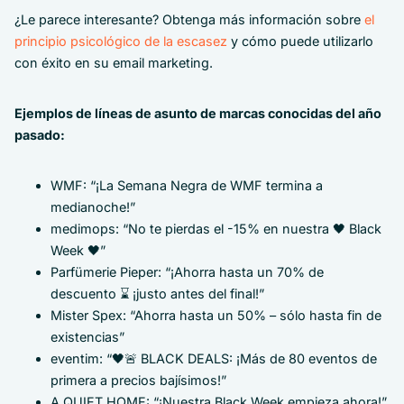
¿Le parece interesante? Obtenga más información sobre
el
principio psicológico de la escasez
y cómo puede utilizarlo
con éxito en su email marketing.
Ejemplos de líneas de asunto de marcas conocidas del año
pasado:
WMF: “¡La Semana
Negra
de WMF termina a
medianoche!”
medimops: “No te pierdas el -15% en nuestra 🖤 Black
Week 🖤”
Parfümerie Pieper: “¡Ahorra hasta un 70% de
descuento ⌛ ¡justo antes del final!”
Mister Spex: “Ahorra hasta un 50% – sólo hasta fin de
existencias”
eventim: “🖤🚨 BLACK DEALS: ¡Más de 80 eventos de
primera a precios bajísimos!”
A QUIET HOME: “¡Nuestra Black Week empieza ahora!”