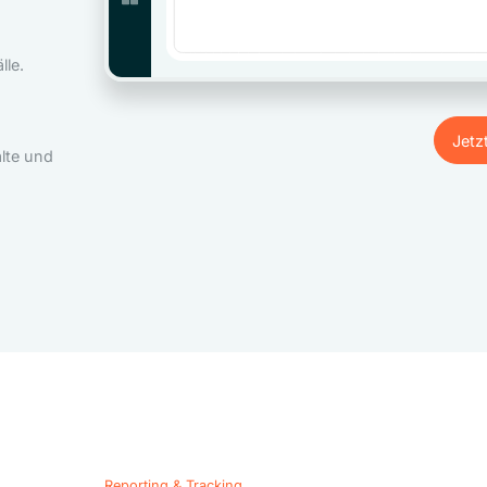
le.
Jetz
lte und
Jetz
Reporting & Tracking