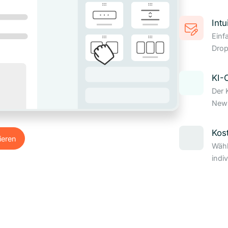
Intu
Einf
Drop
KI-
Der 
News
Kos
ieren
Wähl
ieren
indi