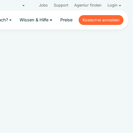
Jobs
Support
Agentur finden
Login
ach?
Wissen & Hilfe
Preise
Kostenfrei anmelden
Kostenfrei anmelden