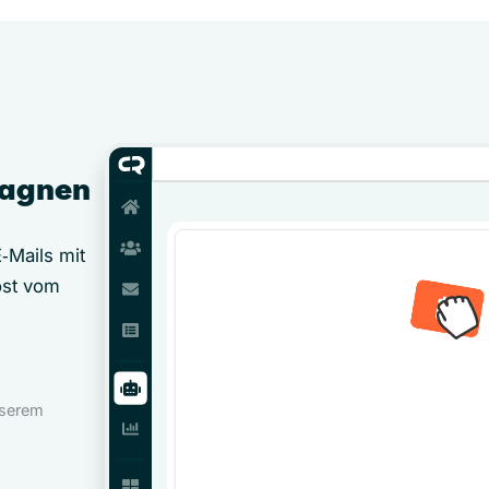
pagnen
‑Mails mit
öst vom
nserem