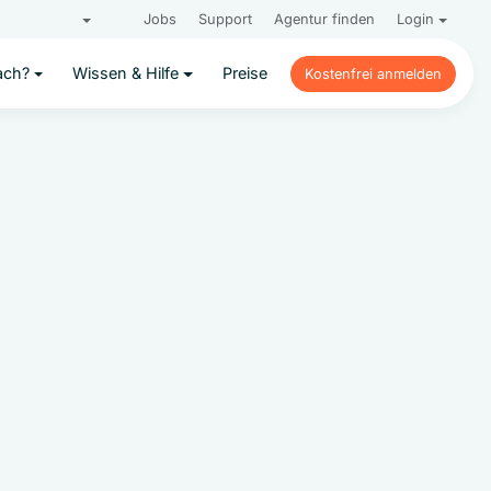
Jobs
Support
Agentur finden
Login
ach?
Wissen & Hilfe
Preise
Kostenfrei anmelden
Kostenfrei anmelden