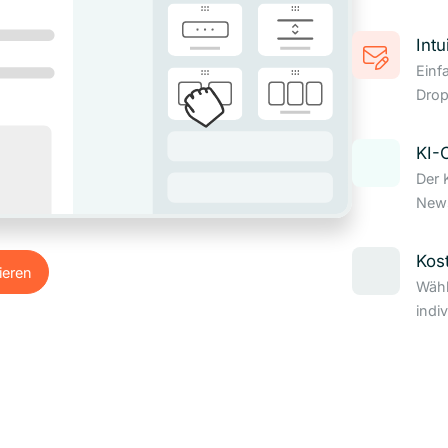
Intu
Einf
Drop
KI-
Der 
News
Kos
ieren
Wähl
ieren
indi