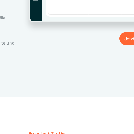
le.
Jetz
lte und
Jetz
Reporting & Tracking