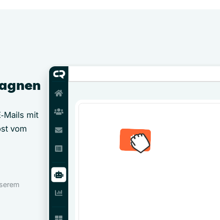
pagnen
‑Mails mit
öst vom
nserem