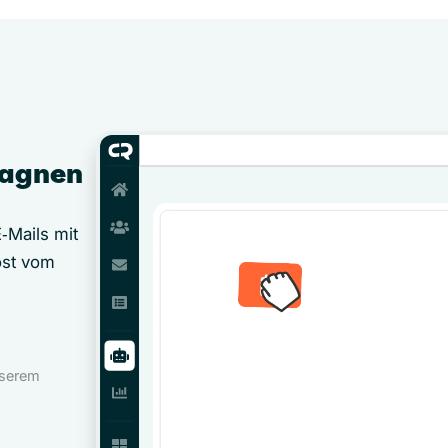
pagnen
‑Mails mit
öst vom
nserem