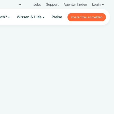
Jobs
Support
Agentur finden
Login
ach?
Wissen & Hilfe
Preise
Kostenfrei anmelden
Kostenfrei anmelden