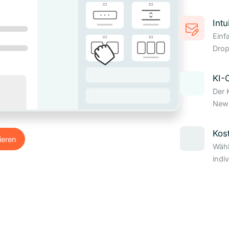
Intu
Einf
Drop
KI-
Der 
News
Kos
ieren
Wähl
ieren
indi