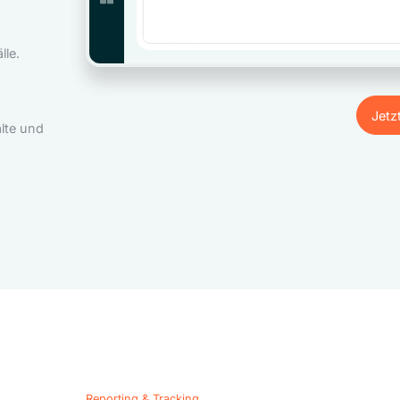
le.
Jetz
lte und
Jetz
Reporting & Tracking