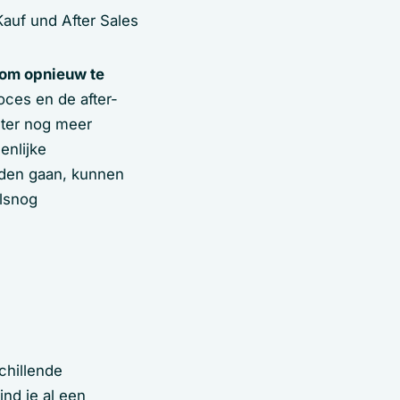
n om opnieuw te
oces en de after-
hter nog meer
enlijke
uden gaan, kunnen
alsnog
chillende
nd je al een