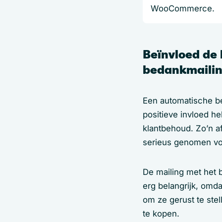
WooCommerce.
Beïnvloed de 
bedankmaili
Een automatische b
positieve invloed he
klantbehoud. Zo’n af
serieus genomen voel
De mailing met het 
erg belangrijk, omd
om ze gerust te stel
te kopen.