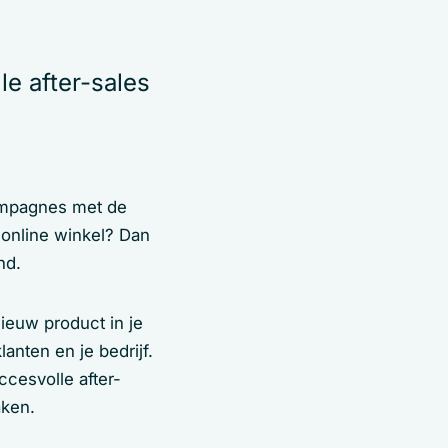
le after-sales
campagnes met de
online winkel? Dan
nd.
ieuw product in je
nten en je bedrijf.
cesvolle after-
aken.