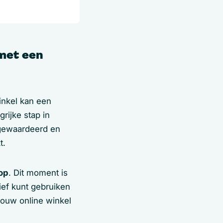
 met een
inkel kan een
rijke stap in
h gewaardeerd en
t.
oop
. Dit moment is
ief kunt gebruiken
jouw online winkel