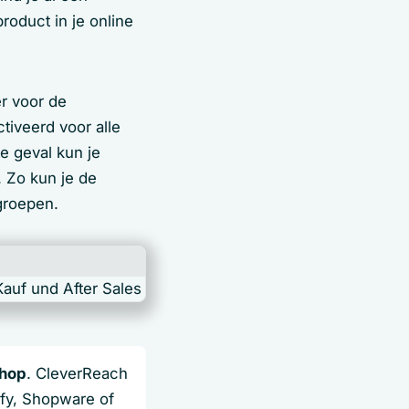
oduct in je online
er voor de
tiveerd voor alle
te geval kun je
. Zo kun je de
groepen.
shop
. CleverReach
fy, Shopware of