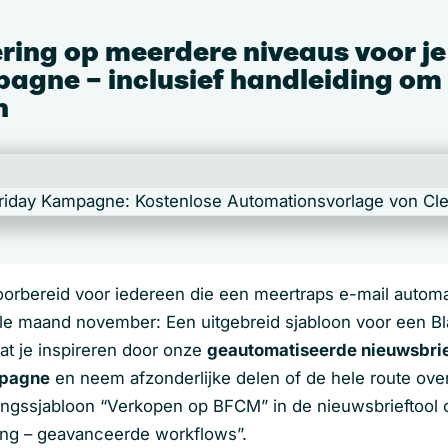
ing op meerdere niveaus voor je
agne – inclusief handleiding om
n
orbereid voor iedereen die een meertraps e-mail automat
e maand november: Een uitgebreid sjabloon voor een Bl
at je inspireren door onze
geautomatiseerde nieuwsbrief
mpagne
en neem afzonderlijke delen of de hele route over
ringssjabloon “Verkopen op BFCM” in de nieuwsbrieftool
ing – geavanceerde workflows”.