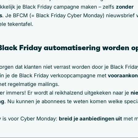
kkelijk je Black Friday campagne maken – zelfs
zonder
s
. Je BFCM (= Black Friday Cyber Monday) nieuwsbrief w
le tekentafel.
Black Friday automatisering worden 
orgen dat klanten niet verrast worden door je Black Frid
gin je de Black Friday verkoopcampagne met
vooraankon
met regelmatige mailings.
 er immers! Er wordt al reikhalzend uitgekeken naar je
ni
ag
. Nu kunnen je abonnees te weten komen welke specia
y is voor Cyber Monday:
breid je aanbiedingen uit
met m