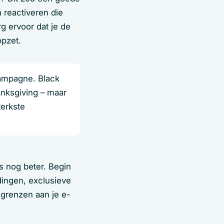
 reactiveren die
rg ervoor dat je de
opzet.
campagne. Black
anksgiving – maar
terkste
s nog beter. Begin
dingen, exclusieve
 grenzen aan je e-