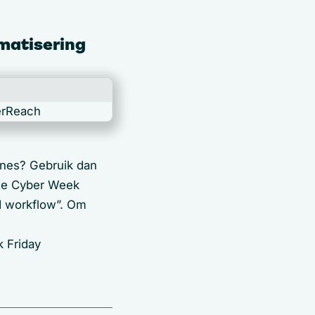
matisering
gnes? Gebruik dan
 je Cyber Week
ed workflow”. Om
k Friday