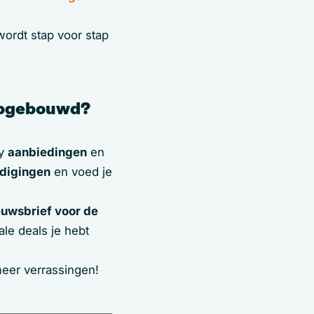
ordt stap voor stap
opgebouwd?
ay
aanbiedingen
en
digingen
en voed je
euwsbrief voor de
le deals je hebt
eer verrassingen!