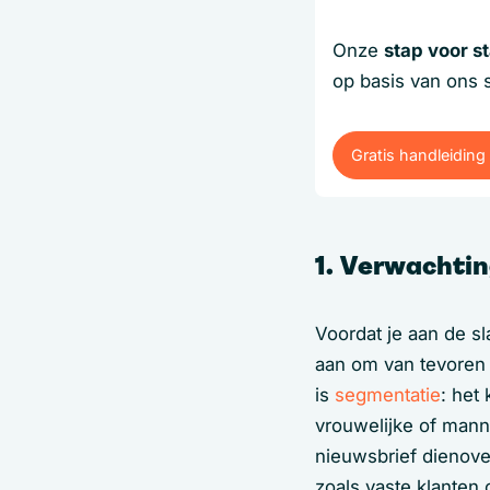
Onze
stap voor s
op basis van ons 
Gratis handleidin
Gratis handleidin
1. Verwachti
Voordat je aan de sl
aan om van tevoren t
is
segmentatie
: het
vrouwelijke of manne
nieuwsbrief dienove
zoals vaste klanten