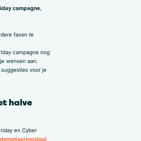
riday campagne
,
dere fasen te
.
Friday campagne nog
 je wensen aan.
 suggesties voor je
et halve
riday en Cyber
tomatiseringstool