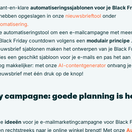
kant-en-klare
automatiseringssjablonen voor je
Black F
 hebben opgeslagen in onze
nieuwsbrieftool
onder
omatisering
.
e automatiseringstool om een e-mailcampagne met meer
 Black Friday countdown volgens een
modulair principe
uwsbrief sjablonen maken het ontwerpen van je Black 
ies een geschikt sjabloon voor je e-mails en pas het aan
og makkelijker: met onze
AI-contentgenerator
ontvang je
ieuwsbrief met één druk op de knop!
y campagne: goede planning is h
de
ideeën
voor je e-mailmarketingcampagne voor Black F
en rechtstreeks naar je online winkel brengt! Met onze
Au