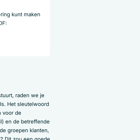
ering kunt maken
DF:
tuurt, raden we je
ls. Het sleutelwoord
n voor de
l) en de betreffende
lde groepen klanten,
n? Dit zou een goede