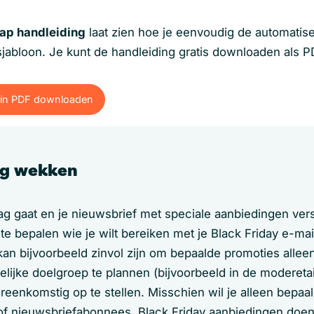
tap handleiding
laat zien hoe je eenvoudig de automatis
sjabloon. Je kunt de handleiding gratis downloaden als P
g in PDF downloaden
g in PDF downloaden
ng wekken
ag gaat en je nieuwsbrief met speciale aanbiedingen vers
e bepalen wie je wilt bereiken met je Black Friday e-mai
 kan bijvoorbeeld zinvol zijn om bepaalde promoties allee
lijke doelgroep te plannen (bijvoorbeeld in de moderetai
reenkomstig op te stellen. Misschien wil je alleen bepaa
 of nieuwsbriefabonnees, Black Friday aanbiedingen doe