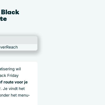
 Black
 te
isering wil
ack Friday
 route voor je
. Je vindt het
 onder het menu-