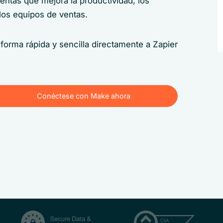
ntas que mejora la productividad, los
 los equipos de ventas.
orma rápida y sencilla directamente a Zapier
Conéctese con Make ahora
Conéctese con Make ahora