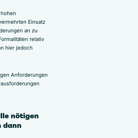
n hohen
vermehrten Einsatz
orderungen an zu
rmalitäten relativ
an hier jedoch
zigen Anforderungen
erausforderungen
lle nötigen
h dann