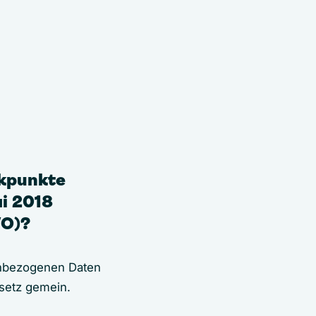
ckpunkte
ai 2018
VO)?
enbezogenen Daten
esetz gemein.