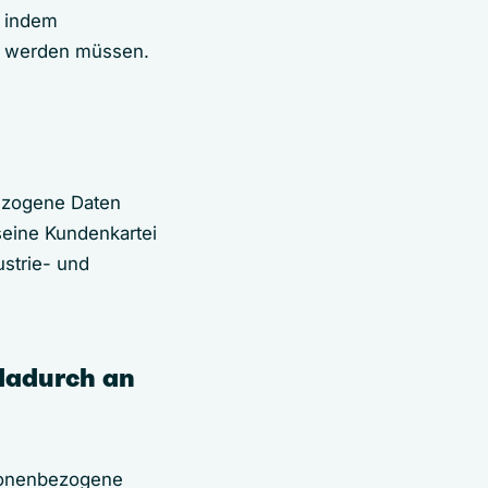
, indem
rt werden müssen.
ezogene Daten
seine Kundenkartei
ustrie- und
dadurch an
rsonenbezogene