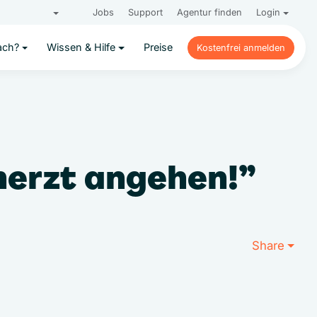
Jobs
Support
Agentur finden
Login
ach?
Wissen & Hilfe
Preise
Kostenfrei anmelden
Kostenfrei anmelden
erzt angehen!”
Share