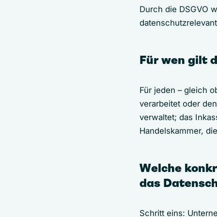
Durch die DSGVO wu
datenschutzrelevant
Für wen gilt 
Für jeden – gleich
verarbeitet oder de
verwaltet; das Inka
Handelskammer, die 
Welche konkr
das Datensc
Schritt eins: Unter