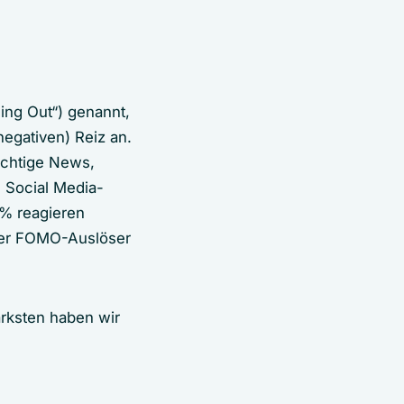
ing Out“) genannt,
egativen) Reiz an.
ichtige News,
e Social Media-
% reagieren
Der FOMO-Auslöser
ärksten haben wir