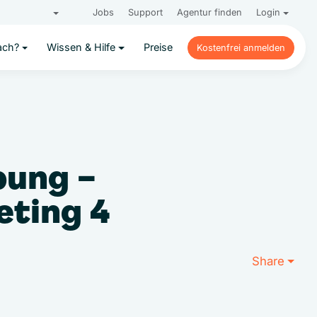
Jobs
Support
Agentur finden
Login
ach?
Wissen & Hilfe
Preise
Kostenfrei anmelden
Kostenfrei anmelden
pung –
eting 4
Share