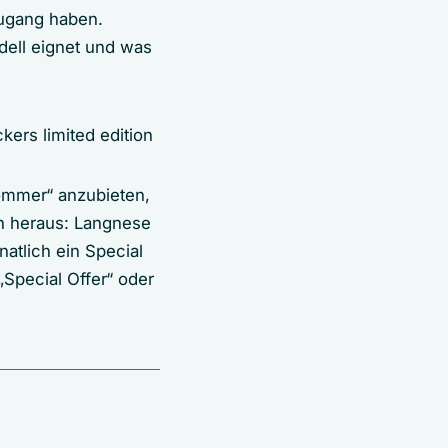
ugang haben.
ell eignet und was
 Sommer“ anzubieten,
en heraus: Langnese
tlich ein Special
„Special Offer“ oder