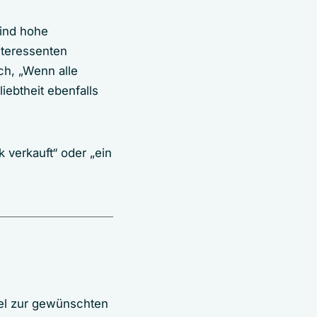
sind hohe
nteressenten
ch, „Wenn alle
iebtheit ebenfalls
 verkauft“ oder „ein
tel zur gewünschten