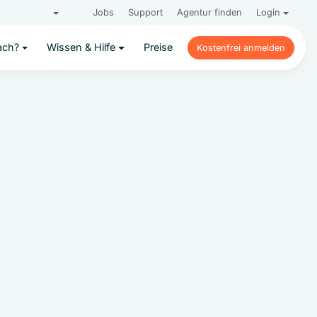
Jobs
Support
Agentur finden
Login
ach?
Wissen & Hilfe
Preise
Kostenfrei anmelden
Kostenfrei anmelden