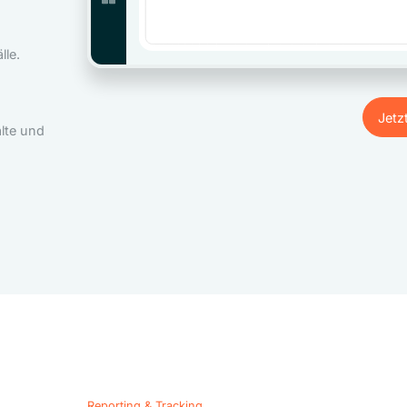
le.
Jetz
lte und
Jetz
Reporting & Tracking