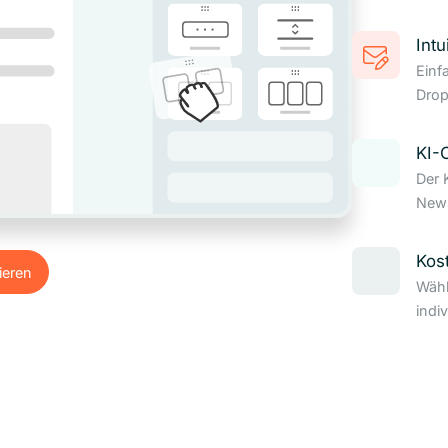
Intu
Einf
Drop
KI-
Der 
News
Kos
ieren
Wähl
ieren
indi