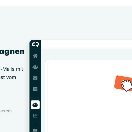
pagnen
‑Mails mit
öst vom
nserem