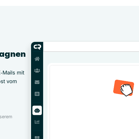
pagnen
‑Mails mit
öst vom
nserem