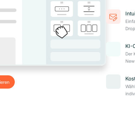
Intu
Einf
Drop
KI-
Der 
News
Kos
ieren
Wähl
ieren
indi