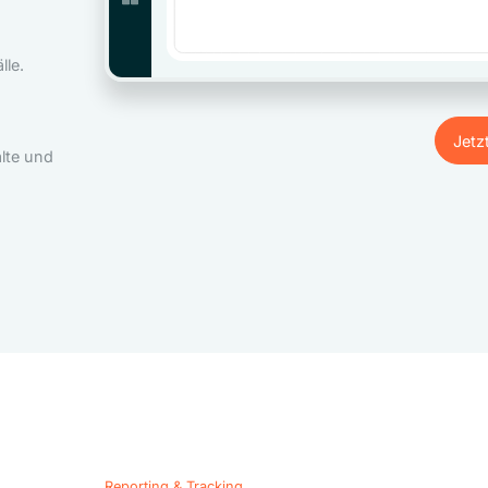
le.
Jetz
lte und
Jetz
Reporting & Tracking