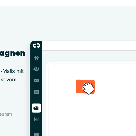
pagnen
‑Mails mit
öst vom
nserem