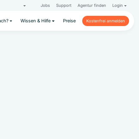
Jobs
Support
Agentur finden
Login
ach?
Wissen & Hilfe
Preise
Kostenfrei anmelden
Kostenfrei anmelden