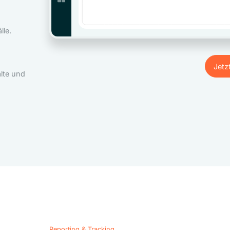
le.
Jetz
lte und
Jetz
Reporting & Tracking