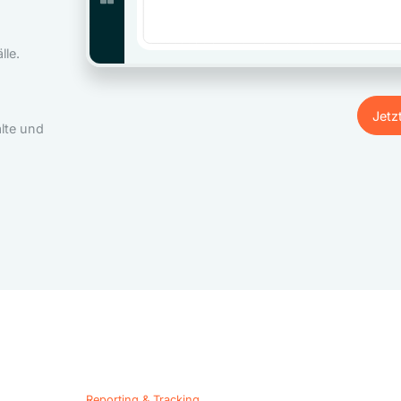
le.
Jetz
lte und
Jetz
Reporting & Tracking