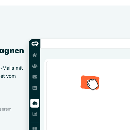
pagnen
‑Mails mit
öst vom
nserem