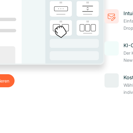
Intu
Einf
Drop
KI-
Der 
News
Kos
ieren
Wähl
ieren
indi