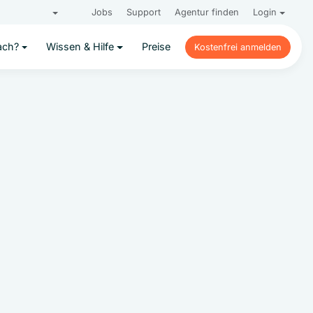
Jobs
Support
Agentur finden
Login
ach?
Wissen & Hilfe
Preise
Kostenfrei anmelden
Kostenfrei anmelden