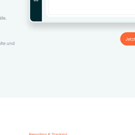
le.
Jetz
lte und
Jetz
Reporting & Tracking