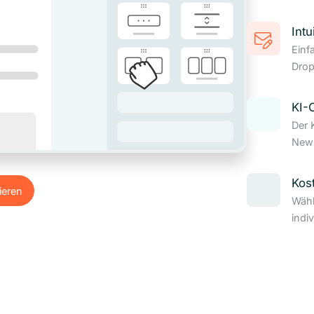
Intu
Einf
Drop
KI-
Der 
News
Kos
ieren
Wähl
ieren
indi