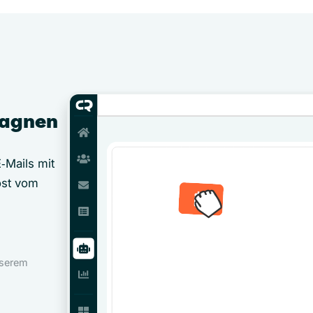
pagnen
‑Mails mit
öst vom
nserem