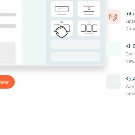
Intu
Einf
Drop
KI-
Der 
News
Kos
ieren
Wähl
ieren
indi