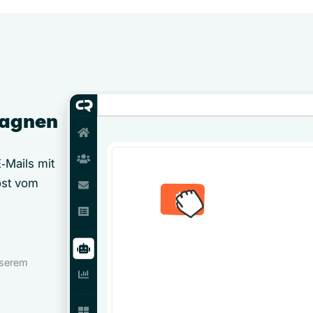
pagnen
‑Mails mit
öst vom
nserem