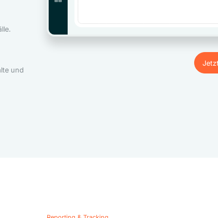
le.
Jetz
lte und
Jetz
Reporting & Tracking