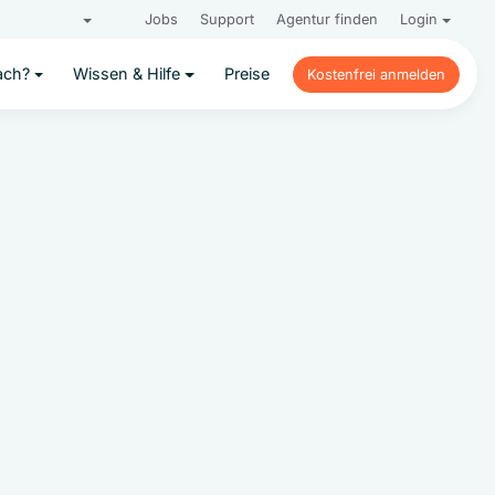
Jobs
Support
Agentur finden
Login
ach?
Wissen & Hilfe
Preise
Kostenfrei anmelden
Kostenfrei anmelden