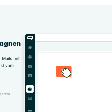
pagnen
‑Mails mit
öst vom
nserem