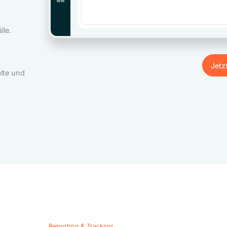
le.
Jetz
lte und
Jetz
Reporting & Tracking