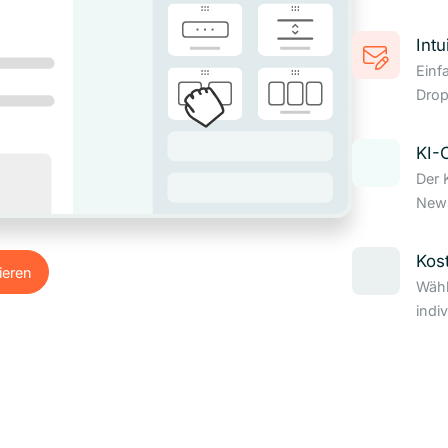
Intu
Einf
Drop
KI-
Der 
News
Kos
ieren
Wähl
ieren
indi