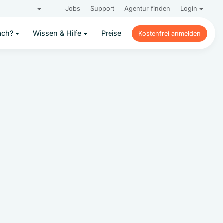
Jobs
Support
Agentur finden
Login
ach?
Wissen & Hilfe
Preise
Kostenfrei anmelden
Kostenfrei anmelden