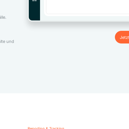
le.
Jetz
lte und
Jetz
Reporting & Tracking