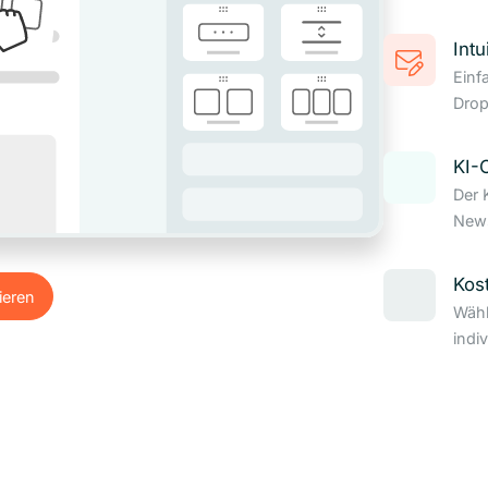
Intu
Einf
Drop
KI-
Der 
News
Kos
ieren
Wähl
ieren
indi