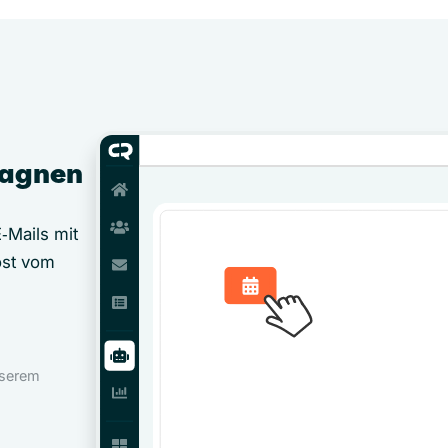
pagnen
‑Mails mit
öst vom
nserem