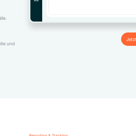
le.
Jetz
lte und
Jetz
Reporting & Tracking