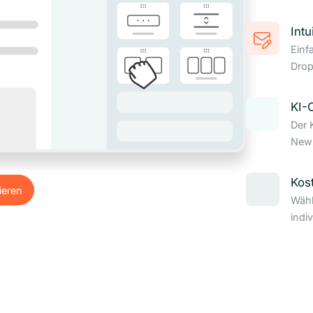
Intu
Einf
Drop
KI-
Der 
News
Kos
ieren
Wähl
ieren
indi