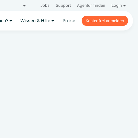
Jobs
Support
Agentur finden
Login
ach?
Wissen & Hilfe
Preise
Kostenfrei anmelden
Kostenfrei anmelden