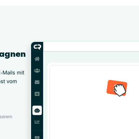
pagnen
‑Mails mit
öst vom
nserem