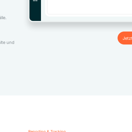
le.
Jetz
lte und
Jetz
Reporting & Tracking